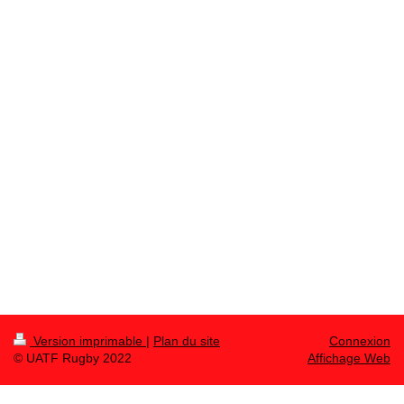
Version imprimable
|
Plan du site
Connexion
© UATF Rugby 2022
Affichage Web