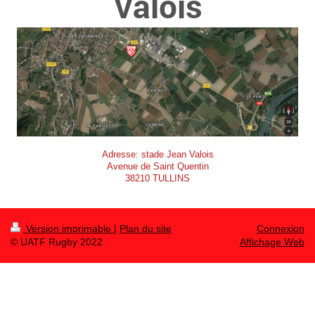
Valois
Adresse: stade Jean Valois
Avenue de Saint Quentin
38210 TULLINS
Version imprimable
|
Plan du site
Connexion
© UATF Rugby 2022
Affichage Web